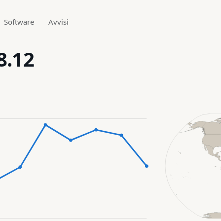
Software
Avvisi
8.12