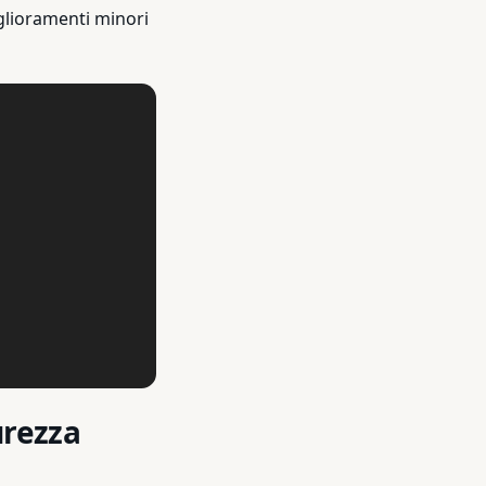
glioramenti minori
urezza