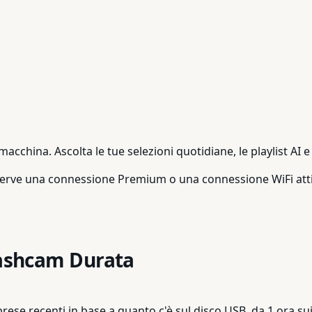
cchina. Ascolta le tue selezioni quotidiane, le playlist AI e
serve una connessione Premium o una connessione WiFi atti
dashcam Durata
ese recenti in base a quanto c'è sul disco USB, da 1 ora sui d