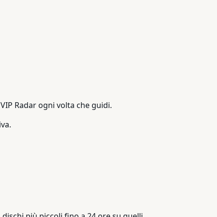
 VIP Radar ogni volta che guidi.
va.
ischi più piccoli fino a 24 ore su quelli