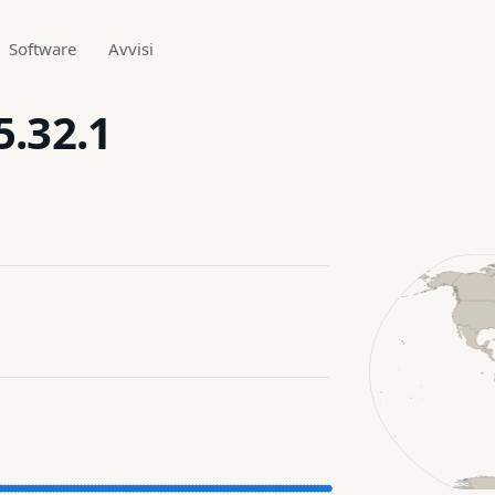
Software
Avvisi
5.32.1